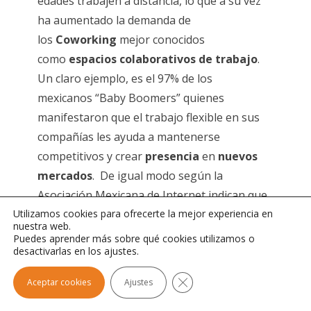
edades trabajen a distancia, lo que a su vez
ha aumentado la demanda de
los
Coworking
mejor conocidos
como
espacios colaborativos de trabajo
.
Un claro ejemplo, es el 97% de los
mexicanos “Baby Boomers” quienes
manifestaron que el trabajo flexible en sus
compañías les ayuda a mantenerse
competitivos y crear
presencia
en
nuevos
mercados
. De igual modo según la
Asociación Mexicana de Internet indican que
Utilizamos cookies para ofrecerte la mejor experiencia en
ya 14% de los
cibernautas
–de un total de 70
nuestra web.
millones calculados en 2016– tiene más de 45
Puedes aprender más sobre qué cookies utilizamos o
desactivarlas en los ajustes.
y 60 años.
Cerrar el banner de cookie
“Conforme va cambiando la actitud hacia los
Aceptar cookies
Ajustes
espacios colaborativos de trabajo, cada vez