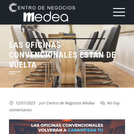
Saltar
al
contenido
LAS OFICINAS
CONVENCIONALES ESTÁN DE
VUELTA
12/01/2023
por
Centro de Negocios Medea
No hay
comentarios